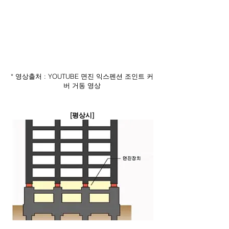
* 영상출처 : YOUTUBE 면진 익스펜션 조인트 커
버 거동 영상
[평상시]