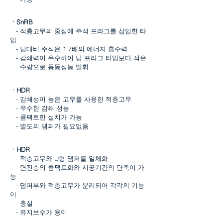
ㆍSnRB
- 적층고무의 중심에 주석 프라그를 삽입한 타
입
- 납대비 주석은 1.7배의 에너지 흡수력
- 감쇄력이 우수하여 납 프라그 타입보다 적은
수량으로 동등성능 발휘
ㆍHDR
- 감쇄성이 높은 고무를 사용한 적층고무
- 우수한 감쇄 성능
- 콤팩트한 설치가 가능
- 별도의 댐퍼가 필요없음
ㆍHDR
- 적층고무와 U형 댐퍼를 일체화
- 면진층의 콤팩트화와 시공기간의 단축이 가
능
- 댐퍼부와 적층고무가 분리되어 각각의 기능
이
충실
- 유지보수가 용이